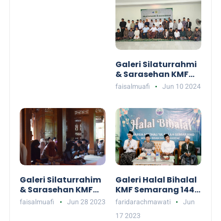
Galeri Silaturrahmi
& Sarasehan KMF
Wonosobo &
faisalmuafi
Jun 10 2024
Banjarnegara 2024
Galeri Silaturrahim
Galeri Halal Bihalal
& Sarasehan KMF
KMF Semarang 1444
Wonosobo 1444
H/2023M
faisalmuafi
Jun 28 2023
faridarachmawati
Jun
H/2023 M
17 2023