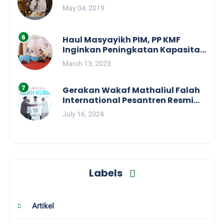
May 04, 2019
Haul Masyayikh PIM, PP KMF
Inginkan Peningkatan Kapasitas
dan Kolaborasi Semua KMF
March 13, 2023
Daerah
Gerakan Wakaf Mathaliul Falah
International Pesantren Resmi
Diluncurkan
July 16, 2024
Labels
Artikel