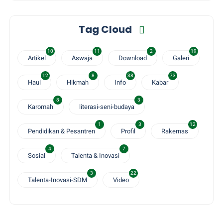
Tag Cloud
10
11
2
19
Artikel
Aswaja
Download
Galeri
12
8
38
73
Haul
Hikmah
Info
Kabar
8
3
Karomah
literasi-seni-budaya
1
3
12
Pendidikan & Pesantren
Profil
Rakernas
4
7
Sosial
Talenta & Inovasi
3
22
Talenta-Inovasi-SDM
Video