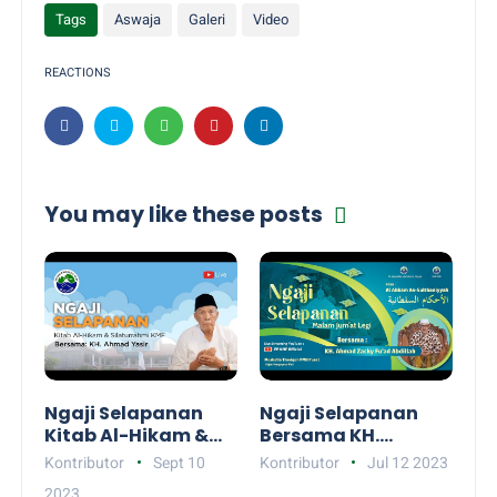
Tags
Aswaja
Galeri
Video
REACTIONS
You may like these posts
Ngaji Selapanan
Ngaji Selapanan
Kitab Al-Hikam &
Bersama KH.
Silaturahmi KMF
Ahmad Zaki Fuad
Kontributor
Sept 10
Kontributor
Jul 12 2023
Pati - Bersama KH.
Abdillah Salam -
2023