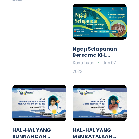
Ahamad Yasir
Kitab Al Ahkam As-
Sulthaniyyah
Ngaji Selapanan
Bersama KH.
Ahmad Zaki Fuad
Kontributor
Jun 07
Abdillah Salam -
2023
Kitab Al Ahkam As-
Sulthaniyyah
HAL-HAL YANG
HAL-HAL YANG
SUNNAH DAN
MEMBATALKAN