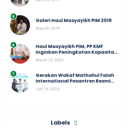
Galeri Haul Masyayikh PIM 2019
May 04, 2019
Haul Masyayikh PIM, PP KMF
Inginkan Peningkatan Kapasitas
dan Kolaborasi Semua KMF
March 13, 2023
Daerah
Gerakan Wakaf Mathaliul Falah
International Pesantren Resmi
Diluncurkan
July 16, 2024
Labels