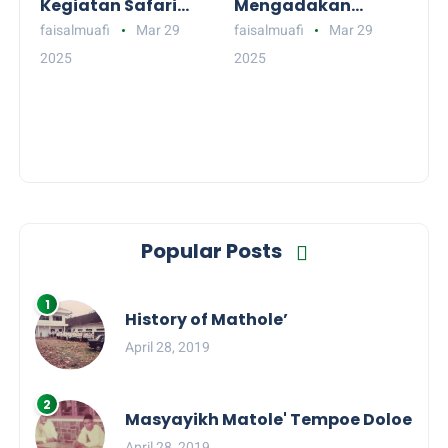
Kegiatan Safari
Mengadakan
Ramadhan &
Kegiatan Sosial
faisalmuafi
Mar 29
faisalmuafi
Mar 29
Sharing Session
Bagi-Bagi Takjil
2025
2025
KMF Jakarta
Popular Posts
History of Mathole’
April 28, 2019
Masyayikh Matole' Tempoe Doloe
April 28, 2019