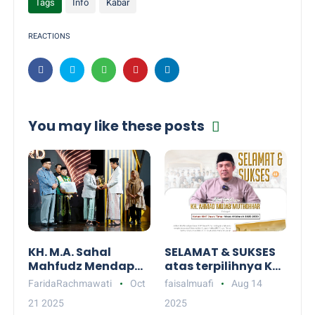
Tags
Info
Kabar
REACTIONS
You may like these posts
KH. M.A. Sahal
SELAMAT & SUKSES
Mahfudz Mendapat
atas terpilihnya KH.
Penghargaan
Ahmad Mujab
FaridaRachmawati
Oct
faisalmuafi
Aug 14
Lifetime
Muthohhar sebagai
21 2025
2025
Achievement dari
Ketua KMF Jawa