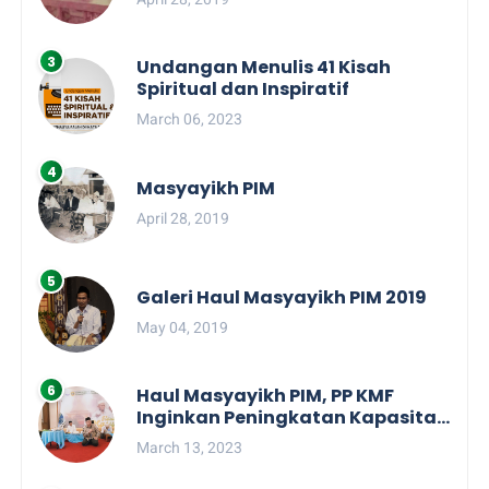
Undangan Menulis 41 Kisah
Spiritual dan Inspiratif
March 06, 2023
Masyayikh PIM
April 28, 2019
Galeri Haul Masyayikh PIM 2019
May 04, 2019
Haul Masyayikh PIM, PP KMF
Inginkan Peningkatan Kapasitas
dan Kolaborasi Semua KMF
March 13, 2023
Daerah