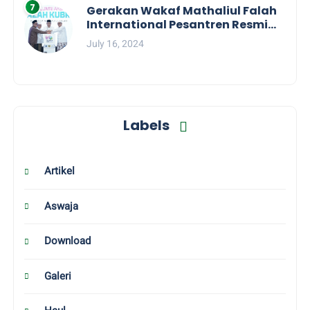
Gerakan Wakaf Mathaliul Falah
International Pesantren Resmi
Diluncurkan
July 16, 2024
Labels
Artikel
Aswaja
Download
Galeri