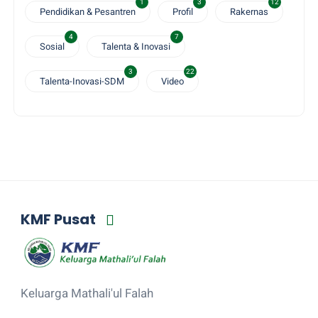
1
3
12
Pendidikan & Pesantren
Profil
Rakernas
4
7
Sosial
Talenta & Inovasi
3
22
Talenta-Inovasi-SDM
Video
KMF Pusat
Keluarga Mathali'ul Falah