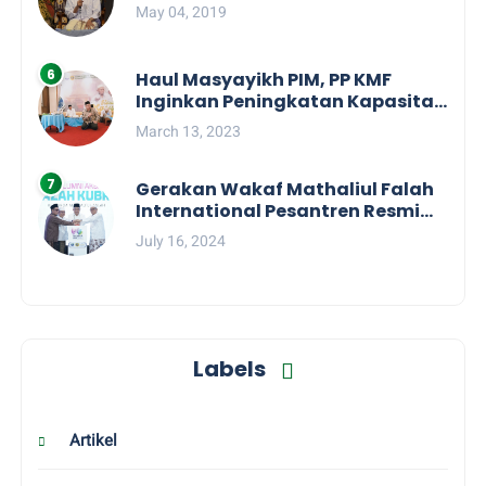
May 04, 2019
Haul Masyayikh PIM, PP KMF
Inginkan Peningkatan Kapasitas
dan Kolaborasi Semua KMF
March 13, 2023
Daerah
Gerakan Wakaf Mathaliul Falah
International Pesantren Resmi
Diluncurkan
July 16, 2024
Labels
Artikel