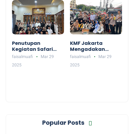
Alumni dan
Khataman Kubro
2025
Penutupan
KMF Jakarta
Kegiatan Safari
Mengadakan
Ramadhan &
Kegiatan Sosial
faisalmuafi
Mar 29
faisalmuafi
Mar 29
Sharing Session
Bagi-Bagi Takjil
2025
2025
KMF Jakarta
Popular Posts